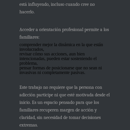
está influyendo, incluso cuando cree no
hacerlo.
Acceder a orientación profesional permite a los
familiares:
comprender mejor la dinámica en la que están
involucrados,
revisar cómo sus acciones, aun bien
intencionadas, pueden estar sosteniendo el
problema,
pensar formas de posicionarse que no sean ni
invasivas ni completamente pasivas.
Este trabajo no requiere que la persona con
adicción participe ni que esté motivada desde el
inicio. Es un espacio pensado para que los
familiares
recuperen margen de acción y
claridad
, sin necesidad de tomar decisiones
extremas.